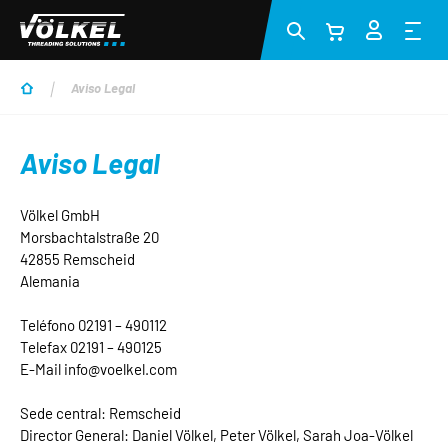
Saltar al contenido principal
Aviso Legal
Aviso Legal
Völkel GmbH
Morsbachtalstraße 20
42855 Remscheid
Alemania
Teléfono 02191 – 490112
Telefax 02191 – 490125
E-Mail info@voelkel.com
Sede central: Remscheid
Director General: Daniel Völkel, Peter Völkel, Sarah Joa-Völkel