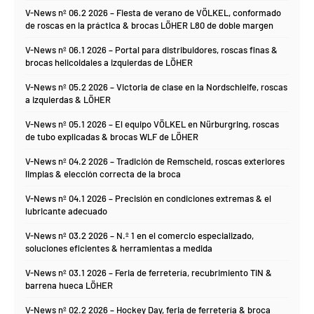
V-News nº 06.2 2026 – Fiesta de verano de VÖLKEL, conformado
de roscas en la práctica & brocas LÖHER L80 de doble margen
V-News nº 06.1 2026 – Portal para distribuidores, roscas finas &
brocas helicoidales a izquierdas de LÖHER
V-News nº 05.2 2026 – Victoria de clase en la Nordschleife, roscas
a izquierdas & LÖHER
V-News nº 05.1 2026 – El equipo VÖLKEL en Nürburgring, roscas
de tubo explicadas & brocas WLF de LÖHER
V-News nº 04.2 2026 – Tradición de Remscheid, roscas exteriores
limpias & elección correcta de la broca
V-News nº 04.1 2026 – Precisión en condiciones extremas & el
lubricante adecuado
V-News nº 03.2 2026 – N.º 1 en el comercio especializado,
soluciones eficientes & herramientas a medida
V-News nº 03.1 2026 – Feria de ferretería, recubrimiento TiN &
barrena hueca LÖHER
V-News nº 02.2 2026 – Hockey Day, feria de ferretería & broca