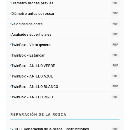
Diámetro brocas previas
PDF
Diámetro antes de roscar
PDF
Velocidad de corte
PDF
Acabados superficiales
PDF
TwinBox – Vista general
PDF
TwinBox – Estándar
PDF
TwinBox – ANILLO VERDE
PDF
TwinBox – ANILLO AZUL
PDF
TwinBox – ANILLO BLANCO
PDF
TwinBox – ANILLO ROJO
PDF
REPARACIÓN DE LA ROSCA
V-COIL Reparación de la rosca - Instrucciones
PDF