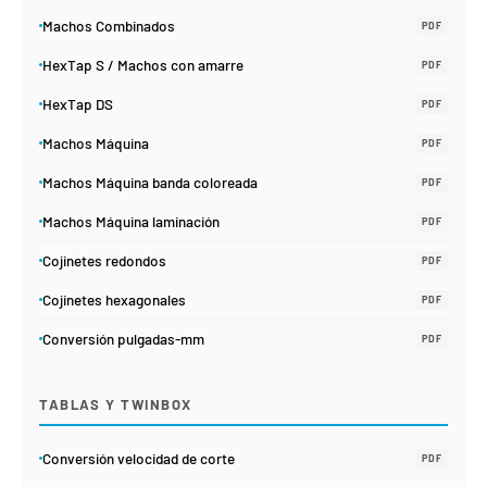
Machos Combinados
PDF
HexTap S / Machos con amarre
PDF
HexTap DS
PDF
Machos Máquina
PDF
Machos Máquina banda coloreada
PDF
Machos Máquina laminación
PDF
Cojinetes redondos
PDF
Cojinetes hexagonales
PDF
Conversión pulgadas-mm
PDF
TABLAS Y TWINBOX
Conversión velocidad de corte
PDF