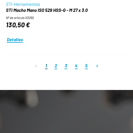
STI-Herramientas
STI Macho Mano ISO 529 HSS-G - M 27 x 3.0
Nº de artículo 03050
130,50 €
Detalles
Página
Página
Página
Página
Página
1
2
3
4
5