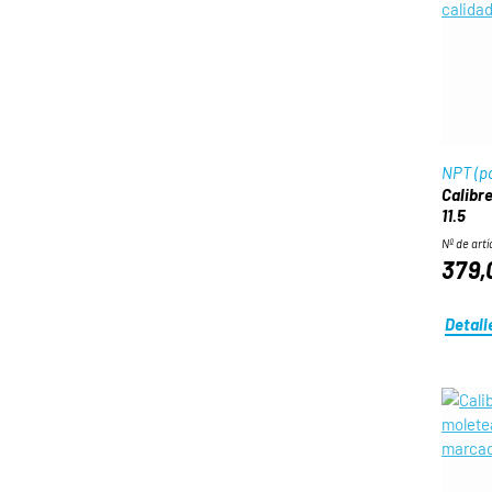
NPT (pa
Calibre
11.5
Nº de artí
379,
Detall