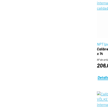
NPT (pa
Calibre
x 14
Nº de artí
206,
Detall