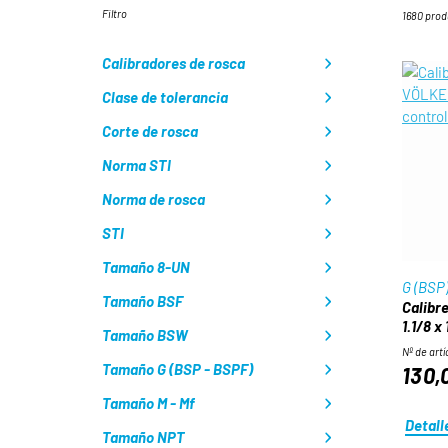
Filtro
1680 pro
Calibradores de rosca
Clase de tolerancia
Corte de rosca
Norma STI
Norma de rosca
STI
Tamaño 8-UN
G (BSP
Tamaño BSF
Calibre
1.1/8 x 
Tamaño BSW
Nº de artí
Tamaño G (BSP - BSPF)
130,
Tamaño M - Mf
Detall
Tamaño NPT