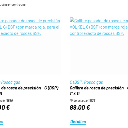
ductos encontrados
) Rosca gas
G (BSP) Rosca gas
 de rosca de precisión - G (BSP)
Calibre de rosca de precisión -
11
1" x 11
culo 16589
Nº de artículo 16135
00 €
89,00 €
es
Detalles