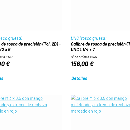
osca gruesa)
UNC (rosca gruesa)
 de rosca de precisión (Tol. 2B) -
Calibre de rosca de precisión (T
/2 x 6
UNC 1.1/4 x 7
culo 16577
Nº de artículo 16575
00 €
156,00 €
es
Detalles