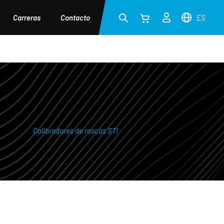
Carreras
Contacto
ES
Calibradores de roscas STI