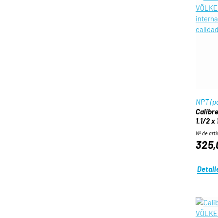
NPT (pa
Calibre
1.1/2 x 
Nº de artí
325,
Detall