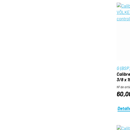
G (BSP
Calibre
3/8 x 1
Nº de artí
60,0
Detall