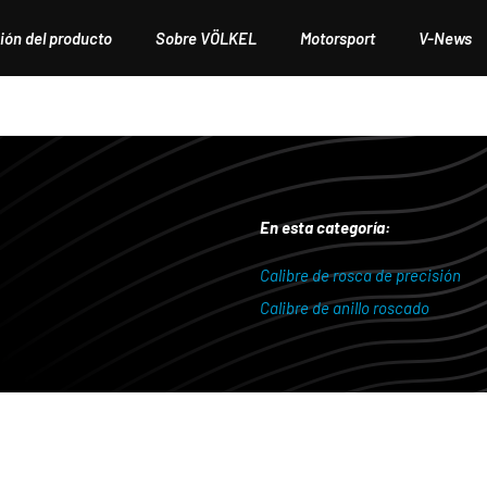
ión del producto
Sobre VÖLKEL
Motorsport
V-News
En esta categoría:
Calibre de rosca de precisión
Calibre de anillo roscado