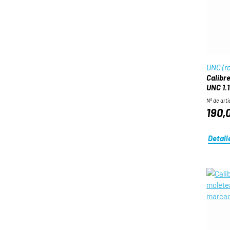
UNC (r
Calibre
UNC 1.1
Nº de artí
190,
Detall