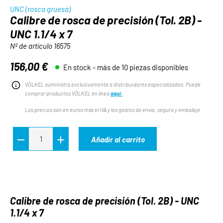
UNC (rosca gruesa)
Calibre de rosca de precisión (Tol. 2B) -
UNC 1.1/4 x 7
Nº de artículo
16575
156,00 €
En stock - más de 10 piezas disponibles
Precio normal:
VÖLKEL suministra exclusivamente a distribuidores especializados. Puede
comprar productos VÖLKEL en línea
aquí.
Los precios son en euros más el IVA y los gastos de envío, seguro y embalaje.
Añadir al carrito
Calibre de rosca de precisión (Tol. 2B) - UNC
1.1/4 x 7