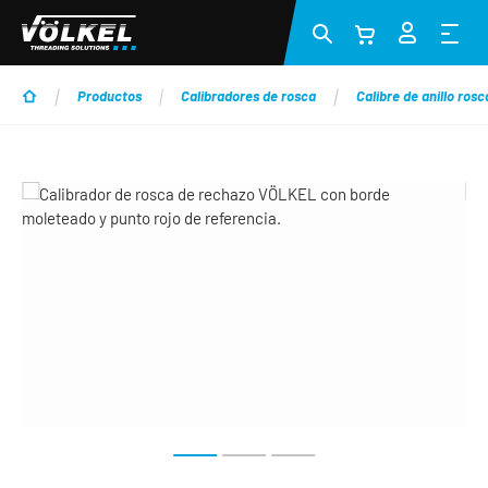
Saltar al contenido principal
Productos
Calibradores de rosca
Calibre de anillo ros
Omitir galería de imágenes