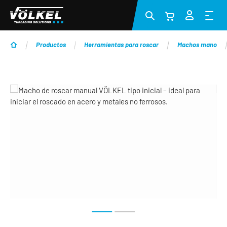
Saltar al contenido principal
Productos
Herramientas para roscar
Machos mano
Omitir galería de imágenes