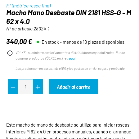
Mf (métrica rosca fina)
Macho Mano Desbaste DIN 2181 HSS-G - M
62 x 4.0
Nº de artículo
28024-1
340,00 €
En stock - menos de 10 piezas disponibles
Precio normal:
VÖLKEL suministra exclusivamente a distribuidores especializados. Puede
comprar productos VÖLKEL en línea
aquí.
Los precios son en euros más el IVA y los gastos de envío, seguro y embalaje.
Añadir al carrito
Este macho de mano de desbaste se utiliza para iniciar roscas
interiores M 62 x 4.0 en procesos manuales, cuando el arranque
limpio y la alineación controlada son más importantes que la