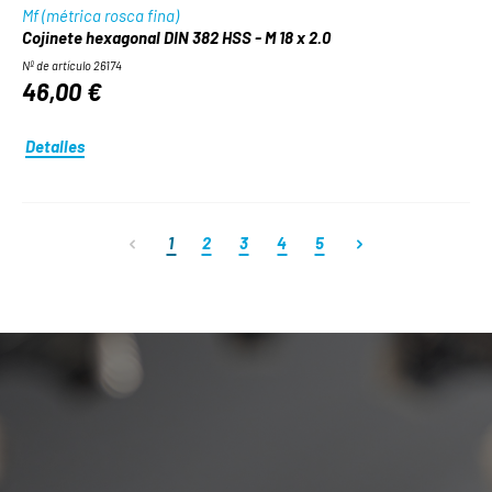
Mf (métrica rosca fina)
Cojinete hexagonal DIN 382 HSS - M 18 x 2.0
Nº de artículo 26174
46,00 €
Detalles
Página
Página
Página
Página
Página
1
2
3
4
5