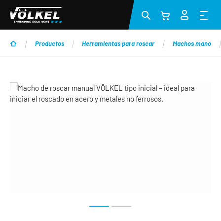
Saltar al contenido principal
Productos
Herramientas para roscar
Machos mano
Omitir galería de imágenes