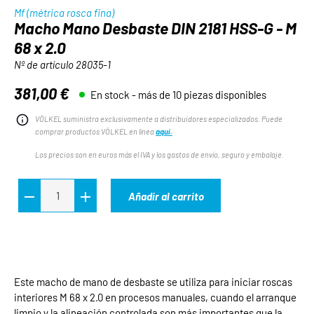
Mf (métrica rosca fina)
Macho Mano Desbaste DIN 2181 HSS-G - M
68 x 2.0
Nº de artículo
28035-1
381,00 €
En stock - más de 10 piezas disponibles
Precio normal:
VÖLKEL suministra exclusivamente a distribuidores especializados. Puede
comprar productos VÖLKEL en línea
aquí.
Los precios son en euros más el IVA y los gastos de envío, seguro y embalaje.
Añadir al carrito
Este macho de mano de desbaste se utiliza para iniciar roscas
interiores M 68 x 2.0 en procesos manuales, cuando el arranque
limpio y la alineación controlada son más importantes que la