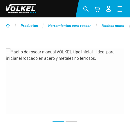
Saltar al contenido principal
Productos
Herramientas para roscar
Machos mano
Omitir galería de imágenes