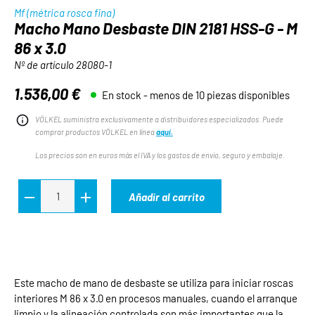
Mf (métrica rosca fina)
Macho Mano Desbaste DIN 2181 HSS-G - M
86 x 3.0
Nº de artículo
28080-1
1.536,00 €
En stock - menos de 10 piezas disponibles
Precio normal:
VÖLKEL suministra exclusivamente a distribuidores especializados. Puede
comprar productos VÖLKEL en línea
aquí.
Los precios son en euros más el IVA y los gastos de envío, seguro y embalaje.
Añadir al carrito
Este macho de mano de desbaste se utiliza para iniciar roscas
interiores M 86 x 3.0 en procesos manuales, cuando el arranque
limpio y la alineación controlada son más importantes que la