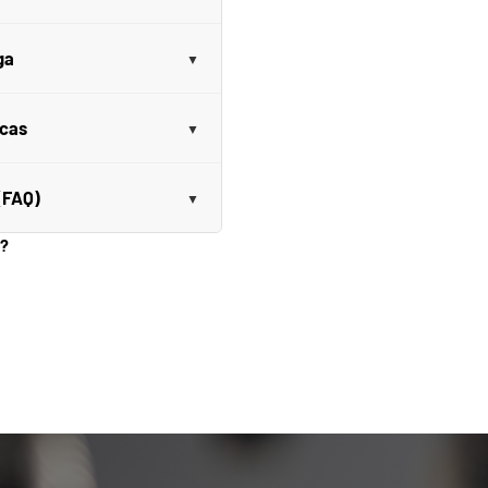
ga
icas
(FAQ)
o?