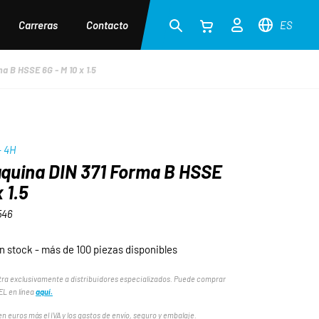
Carreras
Contacto
ES
a B HSSE 6G - M 10 x 1.5
 - 4H
quina DIN 371 Forma B HSSE
x 1.5
546
n stock - más de 100 piezas disponibles
ra exclusivamente a distribuidores especializados. Puede comprar
L en línea
aquí.
n euros más el IVA y los gastos de envío, seguro y embalaje.