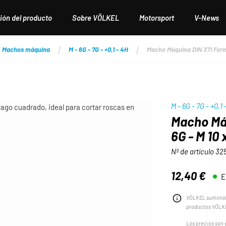
ión del producto
Sobre VÖLKEL
Motorsport
V-News
Machos máquina
M - 6G - 7G - +0,1 - 4H
Macho Máquina DIN 371 Form
M - 6G - 7G - +0,1
Macho Má
6G - M 10 
Nº de artículo
32
12,40 €
E
Precio normal:
VÖLKEL suminist
productos VÖLKE
Los precios son e