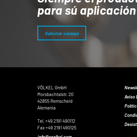
para sú aplicación
Solicitar consejo
VÖLKEL GmbH
Newsl
Morsbachtalstr. 20
Aviso 
42855 Remscheid
Políti
Alemania
Condi
Tel. +49 2191 490112
Desist
Fax +49 2191 490125
info@voelkel.com