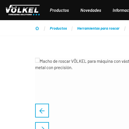
tar al contenido principal
Saltar a la búsqueda
Saltar a la navegación principal
Productos
Novedades
Informac
Productos
Herramientas para roscar
Omitir galería de imágenes