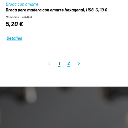
Broca con amarre
Broca para madera con amarre hexagonal, HSS-G, 10,0
Nº de artículo 67698
5,20 €
Detalles
Página
Página
1
2