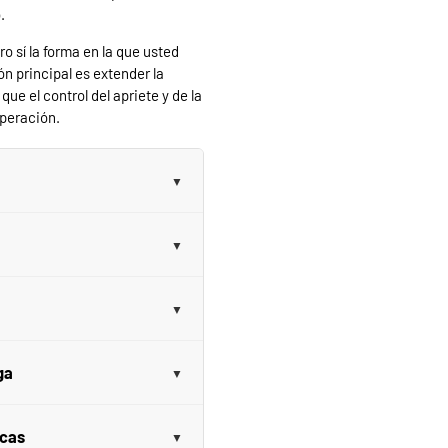
.
o sí la forma en la que usted
ón principal es extender la
ue el control del apriete y de la
operación.
ga
icas