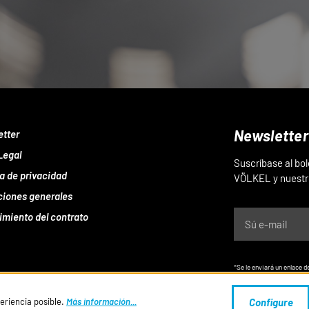
Newsletter
etter
Legal
Suscríbase al bo
ca de privacidad
VÖLKEL y nuestr
ciones generales
imiento del contrato
*Se le enviará un enlace d
momento de forma gratui
periencia posible.
Más información...
Configure