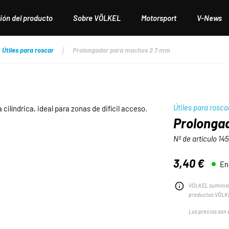
ión del producto
Sobre VÖLKEL
Motorsport
V-News
Útiles para roscar
Prolongador para machos 2.7 mm
Útiles para rosca
Prolonga
Nº de artículo
145
3,40 €
En
Precio normal:
VÖLKEL suminist
productos VÖLKE
Los precios son e