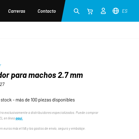
Carreras
Contacto
ES
r
dor para machos 2.7 mm
27
 stock - más de 100 piezas disponibles
ra exclusivamente a distribuidores especializados. Puede comprar
L en línea
aquí.
n euros más el IVA y los gastos de envío, seguro y embalaje.