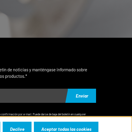
letín de noticias y manténgase informado sobre
os productos.*
Enviar
e confirmación por e-mail. Puede darse de baja del boletín en cualquier
ta.
Declive
Aceptar todas las cookies