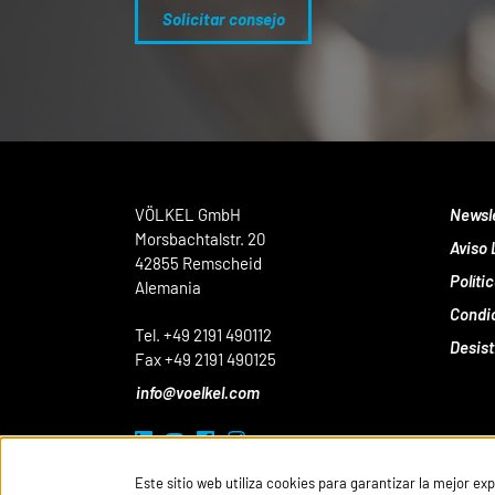
Solicitar consejo
VÖLKEL GmbH
Newsl
Morsbachtalstr. 20
Aviso 
42855 Remscheid
Políti
Alemania
Condi
Tel. +49 2191 490112
Desist
Fax +49 2191 490125
info@voelkel.com
Este sitio web utiliza cookies para garantizar la mejor ex