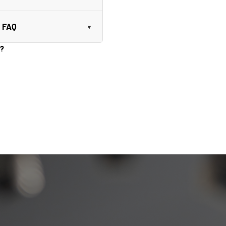
, FAQ
o?