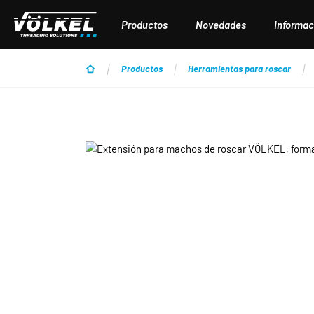
tar al contenido principal
Saltar a la búsqueda
Saltar a la navegación principal
Productos
Novedades
Informac
Productos
Herramientas para roscar
Omitir galería de imágenes