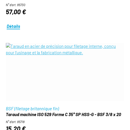
N° d'art. 85730
57,00 €
Détails
BSF (filetage britannique fin)
Taraud machine ISO 529 Forme C 35° SP HSS-G - BSF 3/8 x 20
N° d'art. 85718
15,20 €