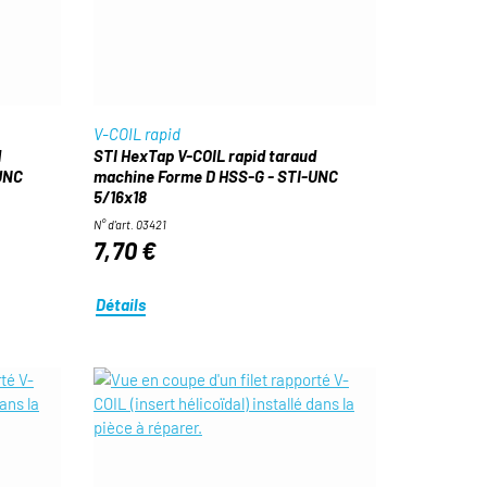
V-COIL rapid
d
STI HexTap V-COIL rapid taraud
UNC
machine Forme D HSS-G - STI-UNC
5/16x18
N° d'art. 03421
7,70 €
Détails