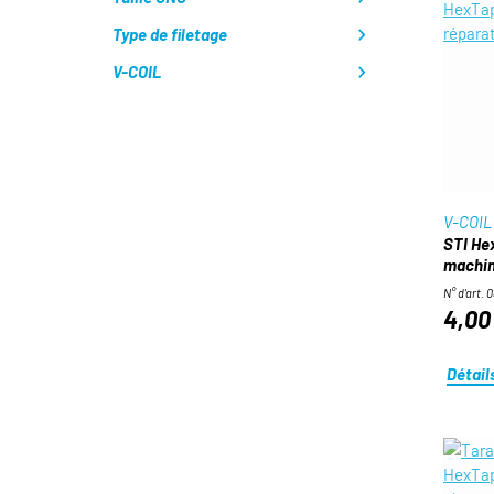
Type de filetage
V-COIL
V-COIL
STI He
machin
N° d'art. 
4,00
Détail