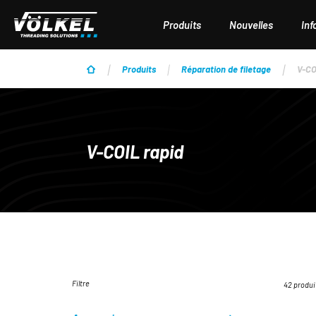
ser au contenu principal
Passer à la recherche
Passer à la navigation principale
Produits
Nouvelles
Inf
Produits
Réparation de filetage
V-CO
V-COIL rapid
Filtre
42 produi