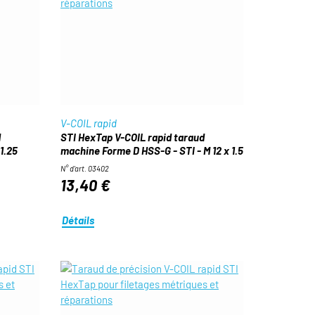
V-COIL rapid
d
STI HexTap V-COIL rapid taraud
1.25
machine Forme D HSS-G - STI - M 12 x 1.5
N° d'art. 03402
13,40 €
Détails