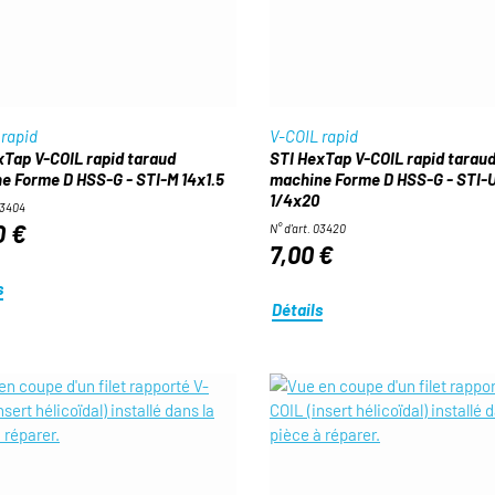
 rapid
V-COIL rapid
xTap V-COIL rapid taraud
STI HexTap V-COIL rapid tarau
e Forme D HSS-G - STI-M 14x1.5
machine Forme D HSS-G - STI-
1/4x20
03404
0 €
N° d'art. 03420
7,00 €
s
Détails