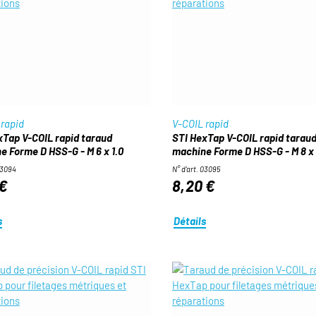
 rapid
V-COIL rapid
xTap V-COIL rapid taraud
STI HexTap V-COIL rapid tarau
e Forme D HSS-G - M 6 x 1.0
machine Forme D HSS-G - M 8 x 
03094
N° d'art. 03095
 €
8,20 €
s
Détails