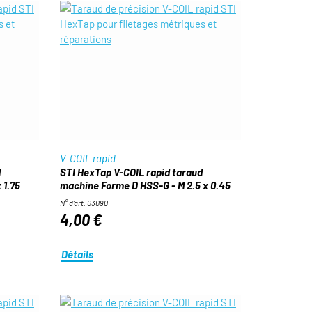
V-COIL rapid
d
STI HexTap V-COIL rapid taraud
 1.75
machine Forme D HSS-G - M 2.5 x 0.45
N° d'art. 03090
4,00 €
Détails