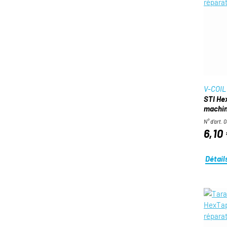
V-COIL
STI He
machin
N° d'art. 
6,10
Détail