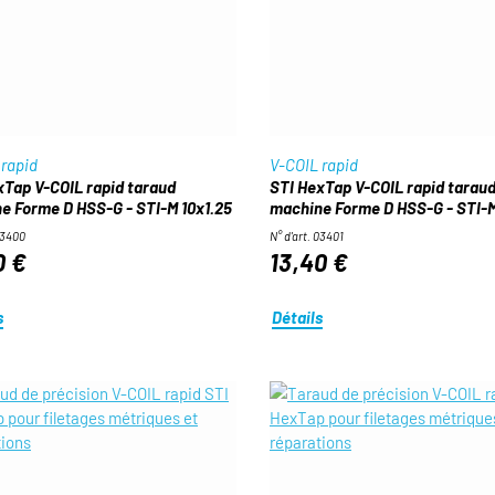
 rapid
V-COIL rapid
xTap V-COIL rapid taraud
STI HexTap V-COIL rapid tarau
e Forme D HSS-G - STI-M 10x1.25
machine Forme D HSS-G - STI-M
03400
N° d'art. 03401
0 €
13,40 €
s
Détails