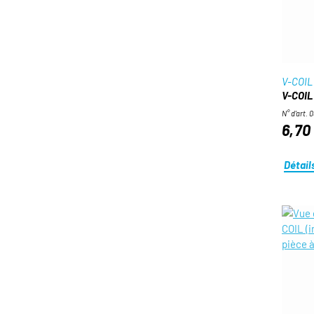
V-COIL
V-COIL 
N° d'art. 
6,70
Détail