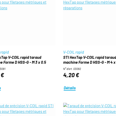
 rapid
V-COIL rapid
xTap V-COIL rapid taraud
STI HexTap V-COIL rapid tarau
e Forme D HSS-G - M 3 x 0.5
machine Forme D HSS-G - M 4 x 
03091
N° d'art. 03092
 €
4,20 €
s
Détails