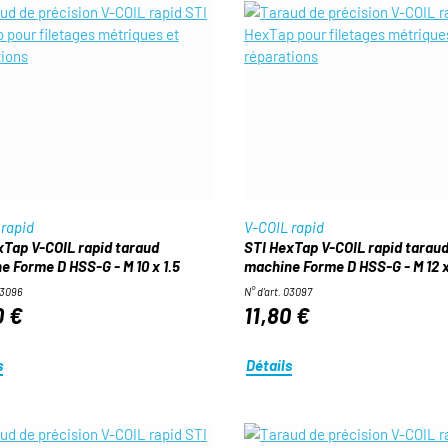
 rapid
V-COIL rapid
xTap V-COIL rapid taraud
STI HexTap V-COIL rapid tarau
e Forme D HSS-G - M 10 x 1.5
machine Forme D HSS-G - M 12 x
03096
N° d'art. 03097
0 €
11,80 €
s
Détails