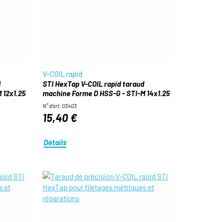
V-COIL rapid
d
STI HexTap V-COIL rapid taraud
 12x1.25
machine Forme D HSS-G - STI-M 14x1.25
N° d'art. 03403
15,40 €
Détails