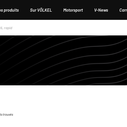
os produits
Sur VÖLKEL
Motorsport
V-News
Carr
IL rapid
ts trouvés