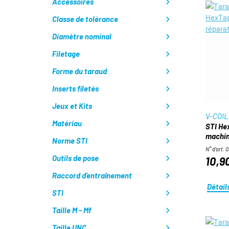
Accessoires
Classe de tolérance
Diamètre nominal
Filetage
Forme du taraud
Inserts filetés
Jeux et Kits
V-COIL
Matériau
STI He
machin
Norme STI
N° d'art. 
Outils de pose
10,9
Raccord d'entraînement
Détail
STI
Taille M - Mf
Taille UNC