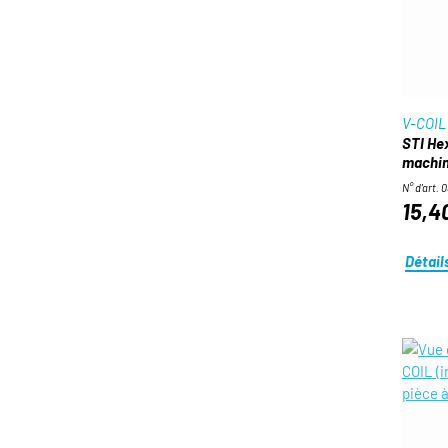
V-COIL
STI He
machin
N° d'art. 
15,4
Détail