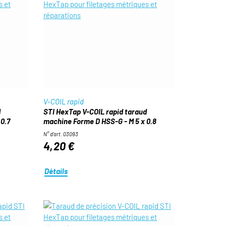
V-COIL rapid
d
STI HexTap V-COIL rapid taraud
0.7
machine Forme D HSS-G - M 5 x 0.8
N° d'art. 03093
4,20 €
Détails