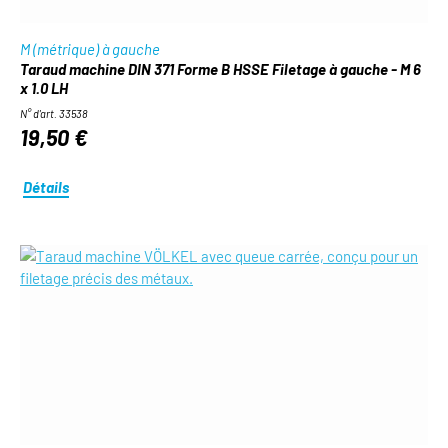
M (métrique) à gauche
Taraud machine DIN 371 Forme B HSSE Filetage à gauche - M 6
x 1.0 LH
N° d'art. 33538
19,50 €
Détails