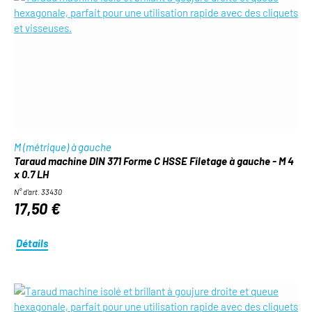
M (métrique) à gauche
Taraud machine DIN 371 Forme C HSSE Filetage à gauche - M 4
x 0.7 LH
N° d'art. 33430
17,50 €
Détails