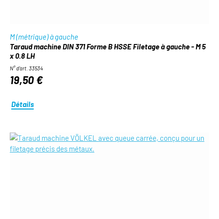
M (métrique) à gauche
Taraud machine DIN 371 Forme B HSSE Filetage à gauche - M 5
x 0.8 LH
N° d'art. 33534
19,50 €
Détails