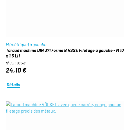
M (métrique) à gauche
Taraud machine DIN 371 Forme B HSSE Filetage à gauche - M 10
x 1.5 LH
N° d'art. 33546
24,10 €
Détails