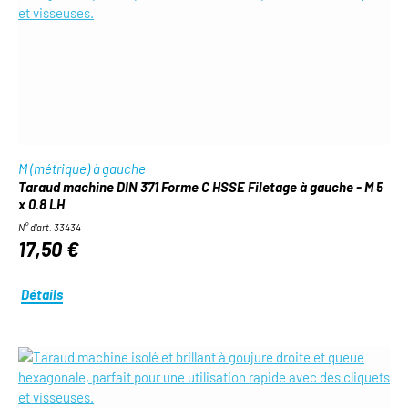
M (métrique) à gauche
Taraud machine DIN 371 Forme C HSSE Filetage à gauche - M 5
x 0.8 LH
N° d'art. 33434
17,50 €
Détails