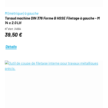
M (métrique) à gauche
Taraud machine DIN 376 Forme B HSSE Filetage à gauche - M
14 x 2.0 LH
N° d'art. 34554
39,50 €
Détails