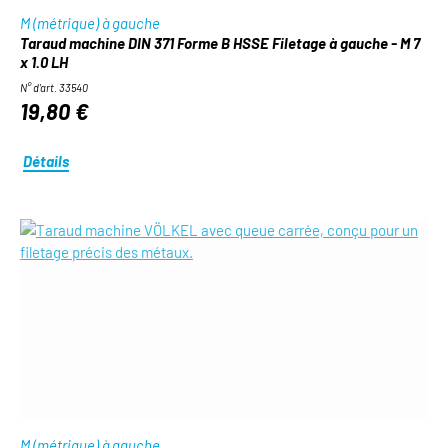
M (métrique) à gauche
Taraud machine DIN 371 Forme B HSSE Filetage à gauche - M 7
x 1.0 LH
N° d'art. 33540
19,80 €
Détails
M (métrique) à gauche