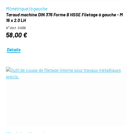
M (métrique) à gauche
Taraud machine DIN 376 Forme B HSSE Filetage à gauche - M
16 x 2.0 LH
N° d'art. 34558
58,00 €
Détails