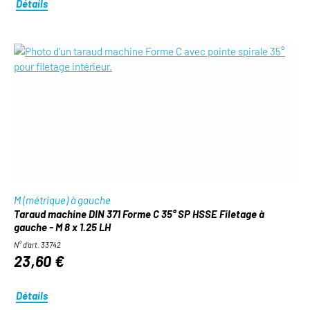
Détails
M (métrique) à gauche
Taraud machine DIN 371 Forme C 35° SP HSSE Filetage à
gauche - M 8 x 1.25 LH
N° d'art. 33742
23,60 €
Détails