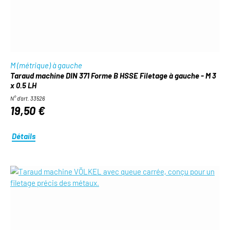
M (métrique) à gauche
Taraud machine DIN 371 Forme B HSSE Filetage à gauche - M 3
x 0.5 LH
N° d'art. 33526
19,50 €
Détails