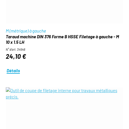
M (métrique) à gauche
Taraud machine DIN 376 Forme B HSSE Filetage à gauche - M
10 x 1.5 LH
N° d'art. 34546
24,10 €
Détails