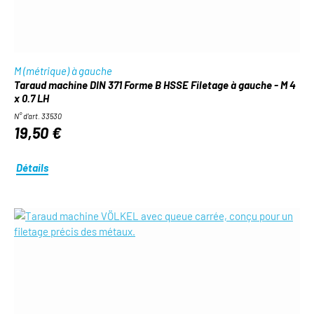
M (métrique) à gauche
Taraud machine DIN 371 Forme B HSSE Filetage à gauche - M 4
x 0.7 LH
N° d'art. 33530
19,50 €
Détails