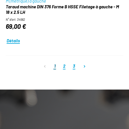
M (métrique) à gauche
Taraud machine DIN 376 Forme B HSSE Filetage à gauche - M
18 x 2.5 LH
N° d'art. 34562
69,00 €
Détails
Page
Page
Page
1
2
3