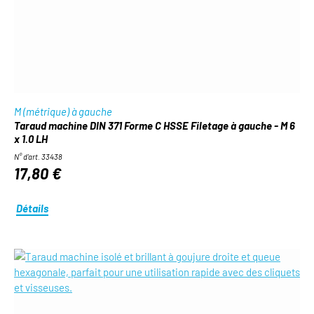
M (métrique) à gauche
Taraud machine DIN 371 Forme C HSSE Filetage à gauche - M 6
x 1.0 LH
N° d'art. 33438
17,80 €
Détails