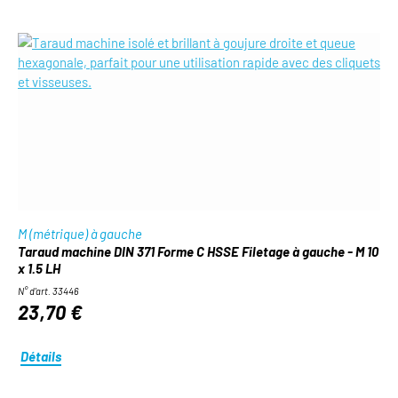
M (métrique) à gauche
Taraud machine DIN 371 Forme C HSSE Filetage à gauche - M 10
x 1.5 LH
N° d'art. 33446
23,70 €
Détails