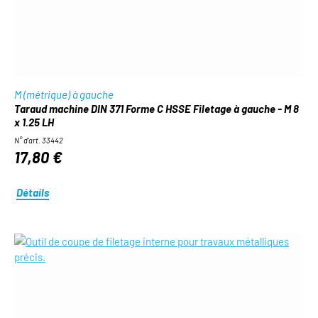
M (métrique) à gauche
Taraud machine DIN 371 Forme C HSSE Filetage à gauche - M 8
x 1.25 LH
N° d'art. 33442
17,80 €
Détails