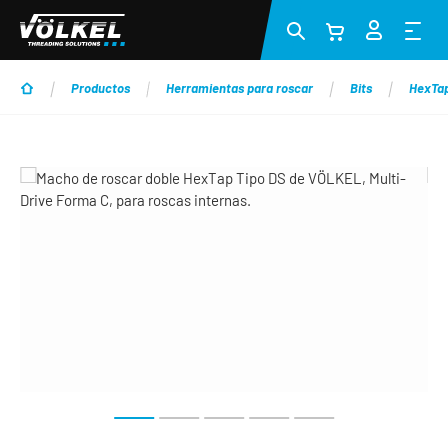
Saltar al contenido principal
Productos
Herramientas para roscar
Bits
HexTap 
Omitir galería de imágenes