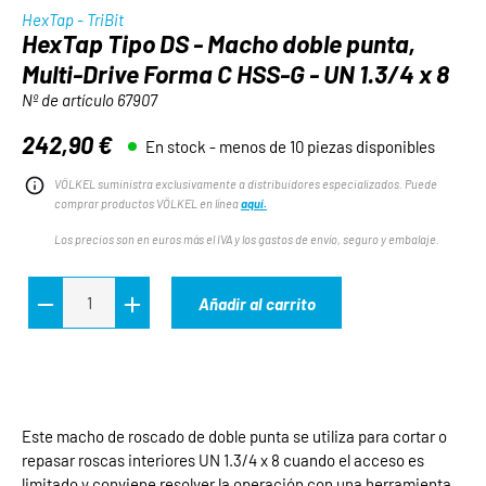
HexTap - TriBit
HexTap Tipo DS - Macho doble punta,
Multi-Drive Forma C HSS-G - UN 1.3/4 x 8
Nº de artículo
67907
242,90 €
En stock - menos de 10 piezas disponibles
Precio normal:
VÖLKEL suministra exclusivamente a distribuidores especializados. Puede
comprar productos VÖLKEL en línea
aquí.
Los precios son en euros más el IVA y los gastos de envío, seguro y embalaje.
Añadir al carrito
Este macho de roscado de doble punta se utiliza para cortar o
repasar roscas interiores UN 1.3/4 x 8 cuando el acceso es
limitado y conviene resolver la operación con una herramienta