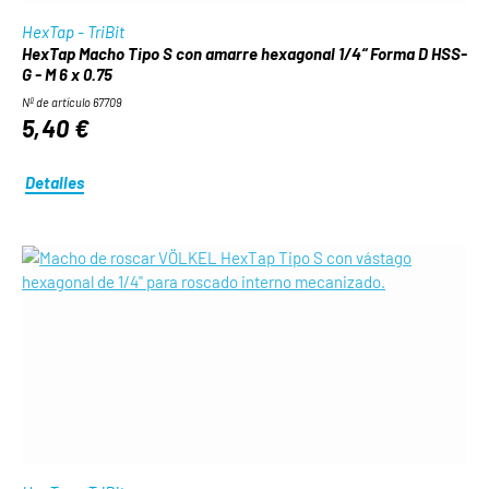
HexTap - TriBit
HexTap Macho Tipo S con amarre hexagonal 1/4“ Forma D HSS-
G - M 6 x 0.75
Nº de artículo 67709
5,40 €
Detalles