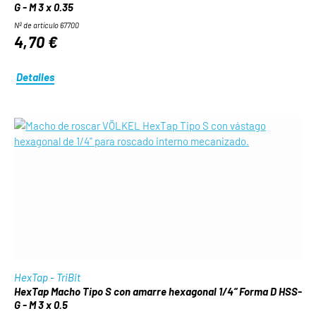
G - M 3 x 0.35
Nº de artículo 67700
4,70 €
Detalles
HexTap - TriBit
HexTap Macho Tipo S con amarre hexagonal 1/4“ Forma D HSS-
G - M 3 x 0.5