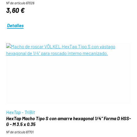
Nº de artículo 67026
3,60 €
Detalles
HexTap - TriBit
HexTap Macho Tipo S con amarre hexagonal 1/4“ Forma D HSS-
G - M 3.5 x 0.35
Nº de artículo 67701