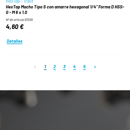
HexTap - TriBit
HexTap Macho Tipo S con amarre hexagonal 1/4“ Forma D HSS-
G - M 6 x 1.0
Nº de artículo 67038
4,60 €
Detalles
Página
Página
Página
Página
Página
1
2
3
4
5