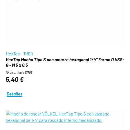
HexTap - TriBit
HexTap Macho Tipo S con amarre hexagonal 1/4“ Forma D HSS-
G - M 5 x 0.5
Nº de artículo 67705
5,40 €
Detalles