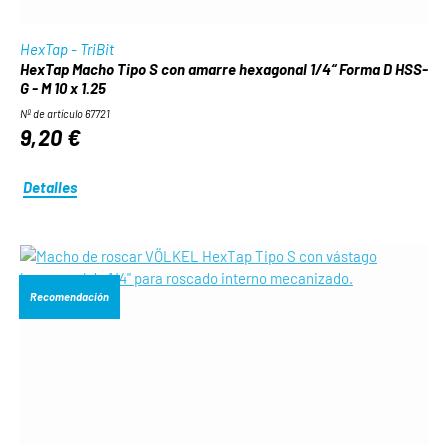
HexTap - TriBit
HexTap Macho Tipo S con amarre hexagonal 1/4“ Forma D HSS-
G - M 10 x 1.25
Nº de artículo 67721
9,20 €
Detalles
Recomendación