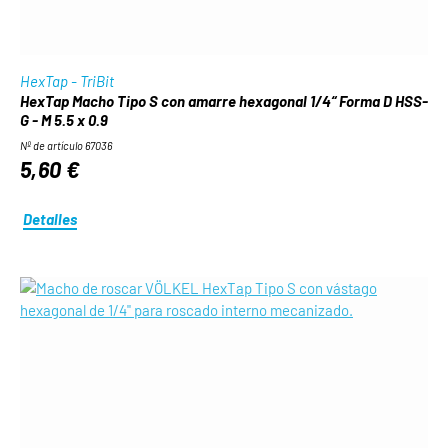
HexTap - TriBit
HexTap Macho Tipo S con amarre hexagonal 1/4“ Forma D HSS-
G - M 5.5 x 0.9
Nº de artículo 67036
5,60 €
Detalles