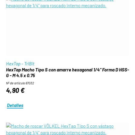
HexTap - TriBit
HexTap Macho Tipo S con amarre hexagonal 1/4“ Forma D HSS-
G - M 4.5 x 0.75
Nº de artículo 67032
4,90 €
Detalles