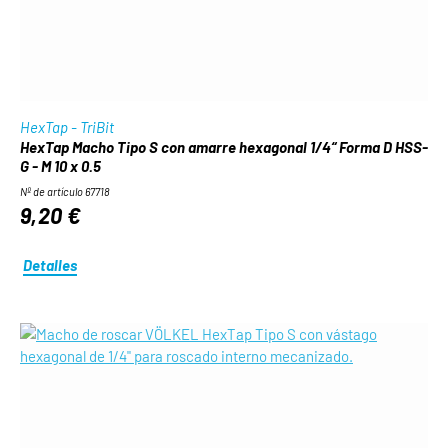
HexTap - TriBit
HexTap Macho Tipo S con amarre hexagonal 1/4“ Forma D HSS-
G - M 10 x 0.5
Nº de artículo 67718
9,20 €
Detalles