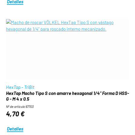
Detalles
HexTap - TriBit
HexTap Macho Tipo S con amarre hexagonal 1/4“ Forma D HSS-
G - M 4 x 0.5
Nº de artículo 67703
4,70 €
Detalles