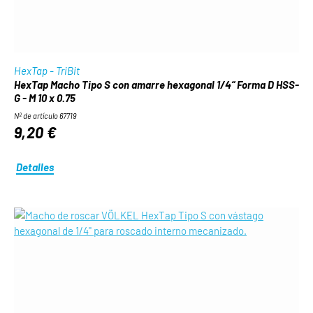
HexTap - TriBit
HexTap Macho Tipo S con amarre hexagonal 1/4“ Forma D HSS-
G - M 10 x 0.75
Nº de artículo 67719
9,20 €
Detalles