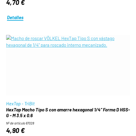
4,70 €
Detalles
HexTap - TriBit
HexTap Macho Tipo S con amarre hexagonal 1/4“ Forma D HSS-
G - M 3.5 x 0.6
Nº de artículo 67028
4,90 €