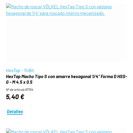
HexTap - TriBit
HexTap Macho Tipo S con amarre hexagonal 1/4“ Forma D HSS-
G - M 4.5 x 0.5
Nº de artículo 67704
5,40 €
Detalles