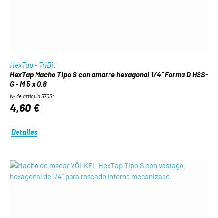
HexTap - TriBit
HexTap Macho Tipo S con amarre hexagonal 1/4“ Forma D HSS-
G - M 5 x 0.8
Nº de artículo 67034
4,60 €
Detalles