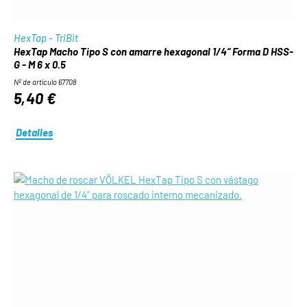
HexTap - TriBit
HexTap Macho Tipo S con amarre hexagonal 1/4“ Forma D HSS-
G - M 6 x 0.5
Nº de artículo 67708
5,40 €
Detalles