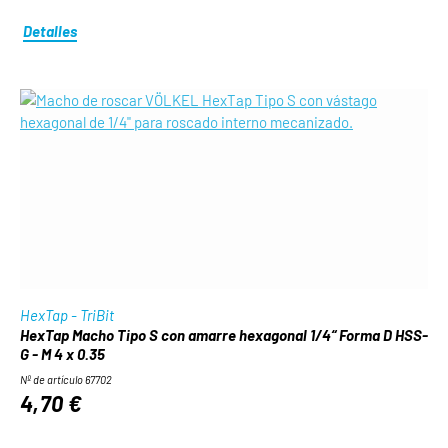
Detalles
HexTap - TriBit
HexTap Macho Tipo S con amarre hexagonal 1/4“ Forma D HSS-
G - M 4 x 0.35
Nº de artículo 67702
4,70 €