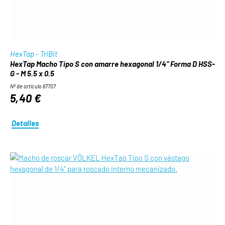
HexTap - TriBit
HexTap Macho Tipo S con amarre hexagonal 1/4“ Forma D HSS-
G - M 5.5 x 0.5
Nº de artículo 67707
5,40 €
Detalles