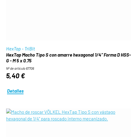
HexTap - TriBit
HexTap Macho Tipo S con amarre hexagonal 1/4“ Forma D HSS-
G - M 5 x 0.75
Nº de artículo 67706
5,40 €
Detalles