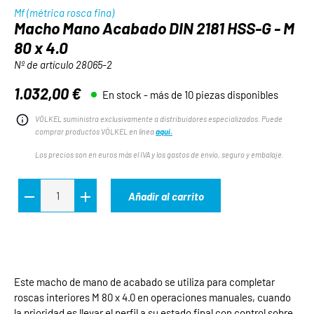
Mf (métrica rosca fina)
Macho Mano Acabado DIN 2181 HSS-G - M
80 x 4.0
Nº de artículo
28065-2
1.032,00 €
En stock - más de 10 piezas disponibles
Precio normal:
VÖLKEL suministra exclusivamente a distribuidores especializados. Puede
comprar productos VÖLKEL en línea
aquí.
Los precios son en euros más el IVA y los gastos de envío, seguro y embalaje.
Añadir al carrito
Este macho de mano de acabado se utiliza para completar
roscas interiores M 80 x 4.0 en operaciones manuales, cuando
la prioridad es llevar el perfil a su estado final con control sobre