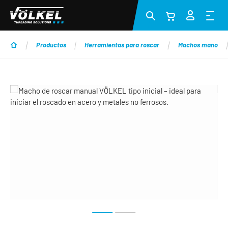
Saltar al contenido principal
Productos
Herramientas para roscar
Machos mano
Omitir galería de imágenes