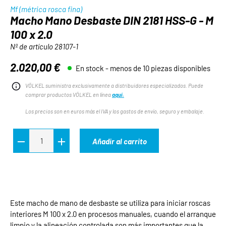
Mf (métrica rosca fina)
Macho Mano Desbaste DIN 2181 HSS-G - M
100 x 2.0
Nº de artículo
28107-1
2.020,00 €
En stock - menos de 10 piezas disponibles
Precio normal:
VÖLKEL suministra exclusivamente a distribuidores especializados. Puede
comprar productos VÖLKEL en línea
aquí.
Los precios son en euros más el IVA y los gastos de envío, seguro y embalaje.
Añadir al carrito
Este macho de mano de desbaste se utiliza para iniciar roscas
interiores M 100 x 2.0 en procesos manuales, cuando el arranque
limpio y la alineación controlada son más importantes que la