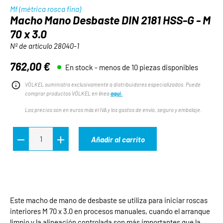
Mf (métrica rosca fina)
Macho Mano Desbaste DIN 2181 HSS-G - M
70 x 3.0
Nº de artículo
28040-1
762,00 €
En stock - menos de 10 piezas disponibles
Precio normal:
VÖLKEL suministra exclusivamente a distribuidores especializados. Puede
comprar productos VÖLKEL en línea
aquí.
Los precios son en euros más el IVA y los gastos de envío, seguro y embalaje.
Añadir al carrito
Este macho de mano de desbaste se utiliza para iniciar roscas
interiores M 70 x 3.0 en procesos manuales, cuando el arranque
limpio y la alineación controlada son más importantes que la