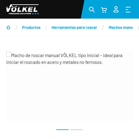
Saltar al contenido principal
Productos
Herramientas para roscar
Machos mano
Omitir galería de imágenes