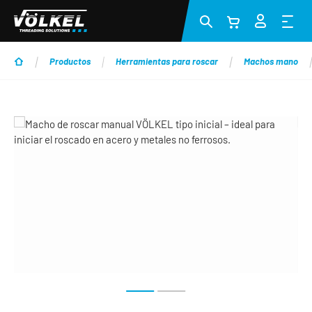
Saltar al contenido principal
Productos
Herramientas para roscar
Machos mano
Omitir galería de imágenes