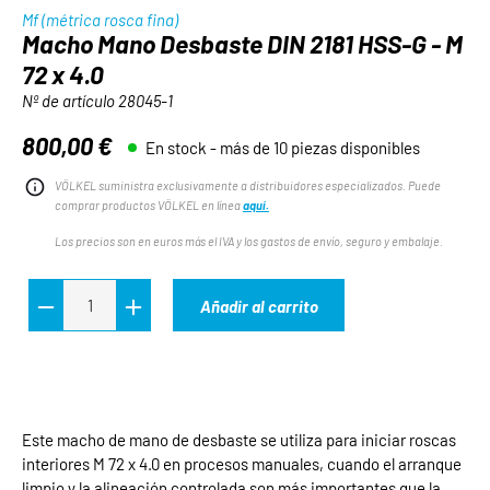
Mf (métrica rosca fina)
Macho Mano Desbaste DIN 2181 HSS-G - M
72 x 4.0
Nº de artículo
28045-1
800,00 €
En stock - más de 10 piezas disponibles
Precio normal:
VÖLKEL suministra exclusivamente a distribuidores especializados. Puede
comprar productos VÖLKEL en línea
aquí.
Los precios son en euros más el IVA y los gastos de envío, seguro y embalaje.
Añadir al carrito
Este macho de mano de desbaste se utiliza para iniciar roscas
interiores M 72 x 4.0 en procesos manuales, cuando el arranque
limpio y la alineación controlada son más importantes que la