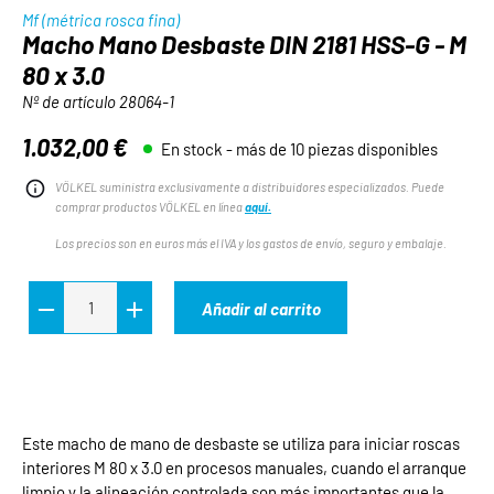
Mf (métrica rosca fina)
Macho Mano Desbaste DIN 2181 HSS-G - M
80 x 3.0
Nº de artículo
28064-1
1.032,00 €
En stock - más de 10 piezas disponibles
Precio normal:
VÖLKEL suministra exclusivamente a distribuidores especializados. Puede
comprar productos VÖLKEL en línea
aquí.
Los precios son en euros más el IVA y los gastos de envío, seguro y embalaje.
Añadir al carrito
Este macho de mano de desbaste se utiliza para iniciar roscas
interiores M 80 x 3.0 en procesos manuales, cuando el arranque
limpio y la alineación controlada son más importantes que la