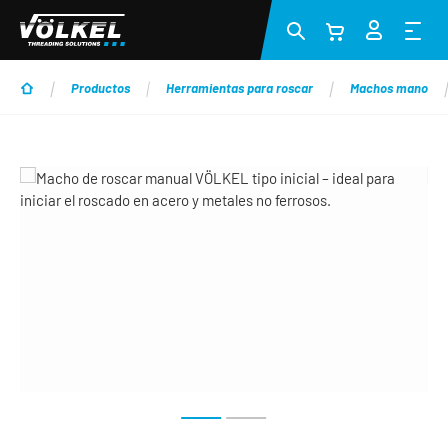
Saltar al contenido principal
Productos
Herramientas para roscar
Machos mano
Omitir galería de imágenes