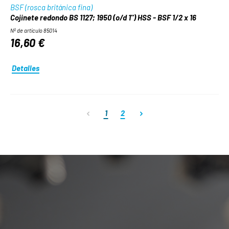
BSF (rosca británica fina)
Cojinete redondo BS 1127; 1950 (o/d 1") HSS - BSF 1/2 x 16
Nº de artículo 85014
16,60 €
Detalles
Página
Página
1
2