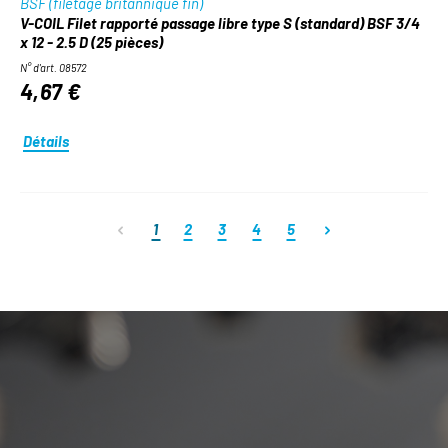
BSF (filetage britannique fin)
V-COIL Filet rapporté passage libre type S (standard) BSF 3/4
x 12 - 2.5 D (25 pièces)
N° d'art. 08572
4,67 €
Détails
Page
Page
Page
Page
Page
1
2
3
4
5