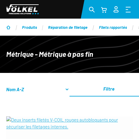
Passer au contenu principal
Produits
Réparation de filetage
Filets rapportés
Métrique - Métrique à pas fin
Filtre