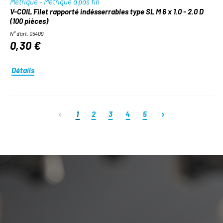
Métrique - Métrique à pas fin
V-COIL Filet rapporté indésserrables type SL M 6 x 1.0 - 2.0 D
(100 pièces)
N° d'art. 05409
0,30 €
Détails
Page
Page
Page
Page
Page
1
2
3
4
5