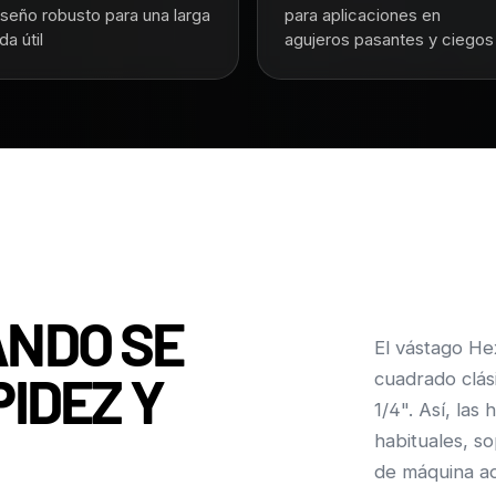
iseño robusto para una larga
para aplicaciones en
da útil
agujeros pasantes y ciegos
NDO SE
El vástago He
IDEZ Y
cuadrado clás
1/4". Así, la
habituales, s
de máquina a