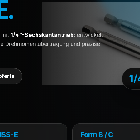
E.
mit
1/4"-Sechskantantrieb
: entwickelt
ere Drehmomentübertragung und präzise
1/
 oferta
HSS-E
Form B / C