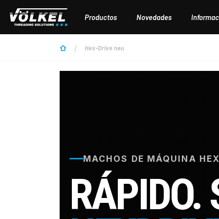
tar al contenido principal
Saltar a la búsqueda
Saltar a la navegación principal
Productos
Novedades
Informac
Hex-Drive neu
MACHOS DE MÁQUINA HEX
RÁPIDO.