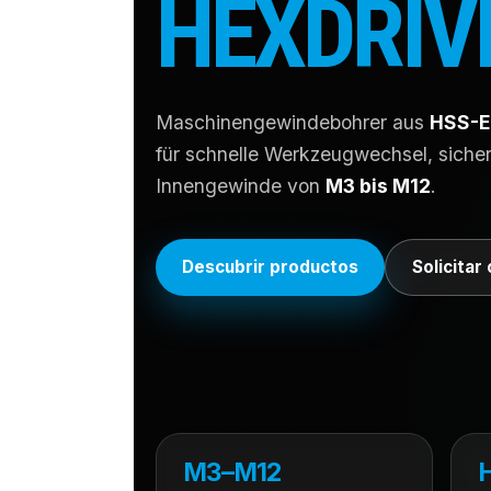
HEXDRIV
Maschinengewindebohrer aus
HSS-E
für schnelle Werkzeugwechsel, sich
Innengewinde von
M3 bis M12
.
Descubrir productos
Solicitar
M3–M12