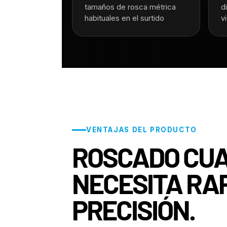
tamaños de rosca métrica
d
habituales en el surtido
vi
VENTAJAS DEL PRODUCTO
ROSCADO CUA
NECESITA RAP
PRECISIÓN.