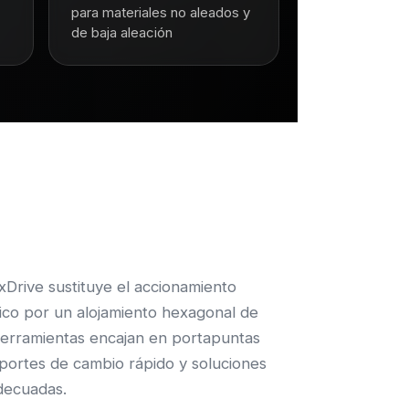
para materiales no aleados y
de baja aleación
xDrive sustituye el accionamiento
ico por un alojamiento hexagonal de
s herramientas encajan en portapuntas
oportes de cambio rápido y soluciones
decuadas.