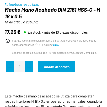
Mf (métrica rosca fina)
Macho Mano Acabado DIN 2181 HSS-G - M
18 x 0.5
Nº de artículo
26367-2
17,20 €
En stock - más de 10 piezas disponibles
Precio normal:
VÖLKEL suministra exclusivamente a distribuidores especializados. Puede
comprar productos VÖLKEL en línea
aquí.
Los precios son en euros más el IVA y los gastos de envío, seguro y embalaje.
Añadir al carrito
Este macho de mano de acabado se utiliza para completar
roscas interiores M 18 x 0.5 en operaciones manuales, cuando la
prioridad es llevar el perfil a su estado final con control sobre el