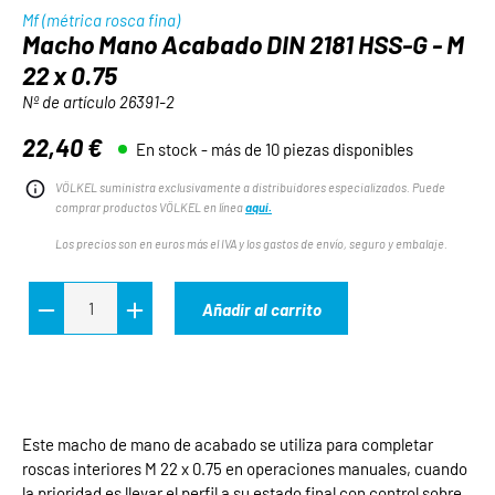
Mf (métrica rosca fina)
Macho Mano Acabado DIN 2181 HSS-G - M
22 x 0.75
Nº de artículo
26391-2
22,40 €
En stock - más de 10 piezas disponibles
Precio normal:
VÖLKEL suministra exclusivamente a distribuidores especializados. Puede
comprar productos VÖLKEL en línea
aquí.
Los precios son en euros más el IVA y los gastos de envío, seguro y embalaje.
Añadir al carrito
Este macho de mano de acabado se utiliza para completar
roscas interiores M 22 x 0.75 en operaciones manuales, cuando
la prioridad es llevar el perfil a su estado final con control sobre