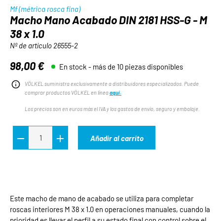
Mf (métrica rosca fina)
Macho Mano Acabado DIN 2181 HSS-G - M
38 x 1.0
Nº de artículo
26555-2
98,00 €
En stock - más de 10 piezas disponibles
Precio normal:
VÖLKEL suministra exclusivamente a distribuidores especializados. Puede
comprar productos VÖLKEL en línea
aquí.
Los precios son en euros más el IVA y los gastos de envío, seguro y embalaje.
Añadir al carrito
Este macho de mano de acabado se utiliza para completar
roscas interiores M 38 x 1.0 en operaciones manuales, cuando la
prioridad es llevar el perfil a su estado final con control sobre el