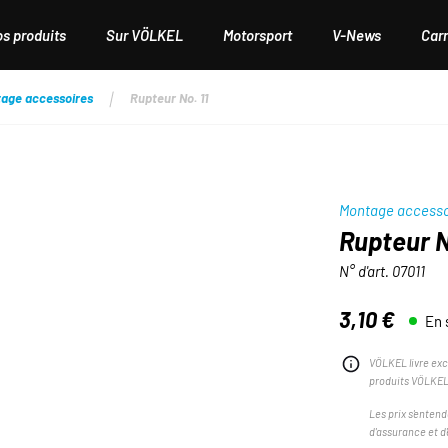
os produits
Sur VÖLKEL
Motorsport
V-News
Carr
age accessoires
Rupteur No. 11
Montage accesso
Rupteur N
N° d'art.
07011
3,10 €
En 
Prix régulier :
VÖLKEL livre exc
produits VÖLKEL
Les prix s'entend
d'assurance et d