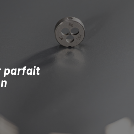
 parfait
on