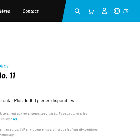
ières
Contact
FR
ires
o. 11
stock - Plus de 100 pièces disponibles
lusivement aux revendeurs spécialisés. Tu peux acheter les
 en ligne
ici.
ent en euros, TVA en vigueur en sus, ainsi que les frais d'expédition,
'emballage.