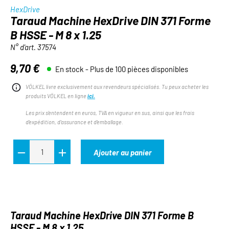
HexDrive
Taraud Machine HexDrive DIN 371 Forme
B HSSE - M 8 x 1.25
N° d'art.
37574
9,70 €
En stock - Plus de 100 pièces disponibles
Prix régulier :
VÖLKEL livre exclusivement aux revendeurs spécialisés. Tu peux acheter les
produits VÖLKEL en ligne
ici.
Les prix s'entendent en euros, TVA en vigueur en sus, ainsi que les frais
d'expédition, d'assurance et d'emballage.
Ajouter au panier
Taraud Machine HexDrive DIN 371 Forme B
HSSE - M 8 x 1.25