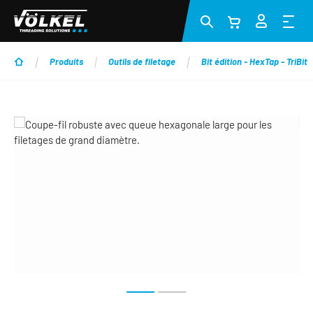
Passer au contenu principal
Produits
Outils de filetage
Bit édition - HexTap - TriBit
Ignorer la galerie d'images