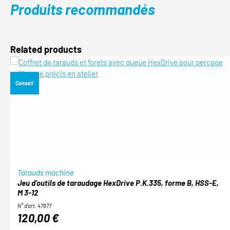
Produits recommandés
Ignorer la galerie de produits
Related products
Conseil
Tarauds machine
Jeu d’outils de taraudage HexDrive P.K.335, forme B, HSS-E,
M 3-12
N° d'art. 47977
120,00 €