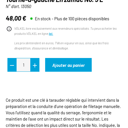
N° d'art.
13050
48,00 €
En stock - Plus de 100 pièces disponibles
Prix régulier :
VÖLKEL livre exclusivement aux revendeurs spécialisés. Tu peux acheter les
produits VÖLKEL en ligne
ici.
Les prix s'entendent en euros, TVA en vigueur en sus, ainsi que les frais
d'expédition, d'assurance et d'emballage.
Ajouter au panier
Ce produit est une clé à tarauder réglable qui intervient dans la
préparation et la conduite d'une opération de filetage manuelle.
Vous l'utilisez quand la qualité du serrage, l'ergonomie et le
maintien de l'axe ont un impact direct sur le résultat. Les
critères de sélection les plus utiles sont la taille No. indiquée, la