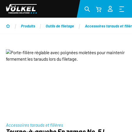
Passer au contenu principal
Produits
Outils de filetage
Accessoires tarauds et filiè
Ignorer la galerie d'images
Accessoires tarauds et filières
Tourne-à-gauche En zamac No. 5 L