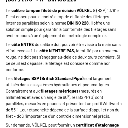
Le
calibre tampon fileté de précision VÖLKEL
G (BSP) 1.1/8" ×
11 est conçu pour le contrôle rapide et fiable des filetages
internes parallèles selon la norme
DIN ISO 228
. Il offre une
solution simple pour garantir la conformité des filetages sans
avoir recours à un équipement de métrologie complexe.
Le
côté ENTRE
du calibre doit pouvoir être vissé à la main sans
effort excessif. Le
côté N’ENTRE PAS
, identifié par un
anneau
rouge
, ne doit pas s’engager au-delà de
deux tours complets
. Si
ce seuil est dépassé, le filetage est considéré comme non
conforme.
Les
filetages BSP (British Standard Pipe)
sont largement
utilisés dans les systèmes hydrauliques et pneumatiques.
Contrairement aux
filetages métriques
(mesurés en
millimètres et avec un angle de 60°), les BSPP (G) sont
parallèles, mesurés en pouces et présentent un profil Whitworth
de 55°. Leur étanchéité dépend de la surface d’appui et non du
filet – d’où l’importance d’un contrôle dimensionnel précis.
Sur demande, VÖLKEL peut fournir un
certificat d’étalonnage