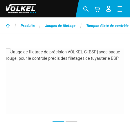
Passer au contenu principal
Produits
Jauges de filetage
Tampon fileté de contrôle
Ignorer la galerie d'images