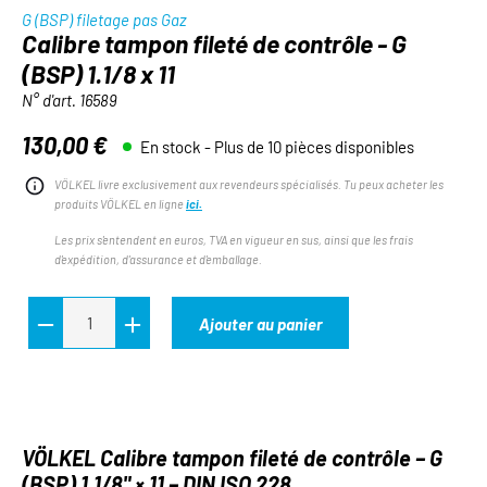
G (BSP) filetage pas Gaz
Calibre tampon fileté de contrôle - G
(BSP) 1.1/8 x 11
N° d'art.
16589
130,00 €
En stock - Plus de 10 pièces disponibles
Prix régulier :
VÖLKEL livre exclusivement aux revendeurs spécialisés. Tu peux acheter les
produits VÖLKEL en ligne
ici.
Les prix s'entendent en euros, TVA en vigueur en sus, ainsi que les frais
d'expédition, d'assurance et d'emballage.
Ajouter au panier
VÖLKEL Calibre tampon fileté de contrôle – G
(BSP) 1.1/8" × 11 – DIN ISO 228