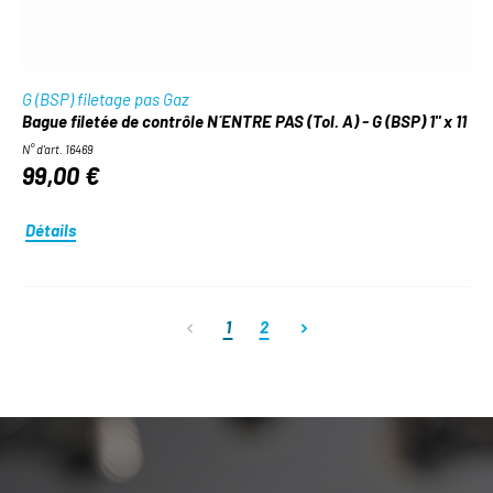
G (BSP) filetage pas Gaz
Bague filetée de contrôle N´ENTRE PAS (Tol. A) - G (BSP) 1" x 11
N° d'art. 16469
99,00 €
Détails
Page
Page
1
2