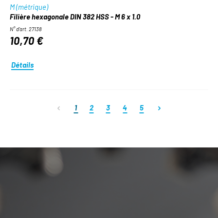
M (métrique)
Filière hexagonale DIN 382 HSS - M 6 x 1.0
N° d'art. 27138
10,70 €
Détails
Page
Page
Page
Page
Page
1
2
3
4
5