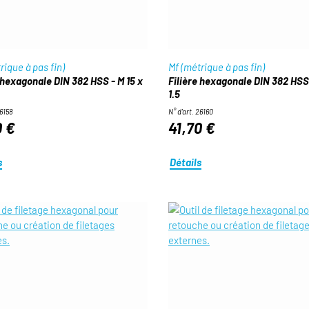
rique à pas fin)
Mf (métrique à pas fin)
 hexagonale DIN 382 HSS - M 15 x
Filière hexagonale DIN 382 HSS 
1.5
26158
N° d'art. 26160
0 €
41,70 €
s
Détails