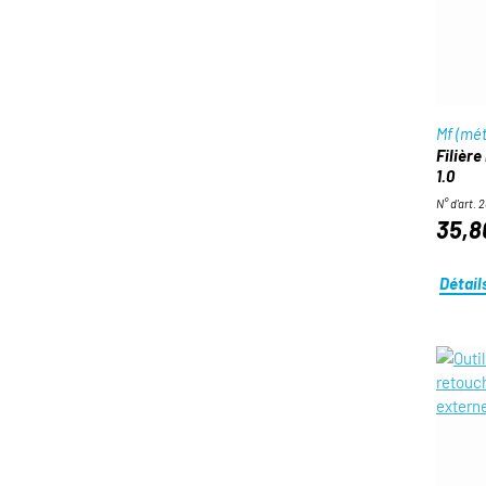
Mf (mét
Filière
1.0
N° d'art. 
35,8
Détail