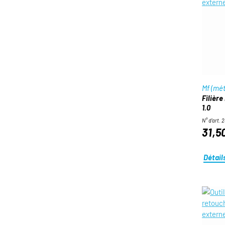
Mf (mét
Filière
1.0
N° d'art. 
31,5
Détail