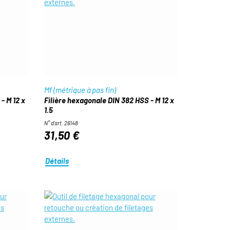
Mf (métrique à pas fin)
- M 12 x
Filière hexagonale DIN 382 HSS - M 12 x
1.5
N° d'art. 26148
31,50 €
Détails