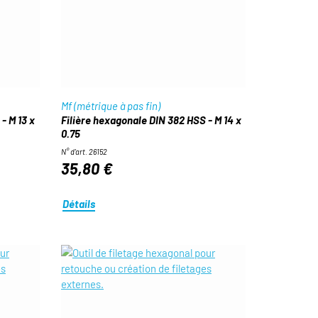
Mf (métrique à pas fin)
- M 13 x
Filière hexagonale DIN 382 HSS - M 14 x
0.75
N° d'art. 26152
35,80 €
Détails