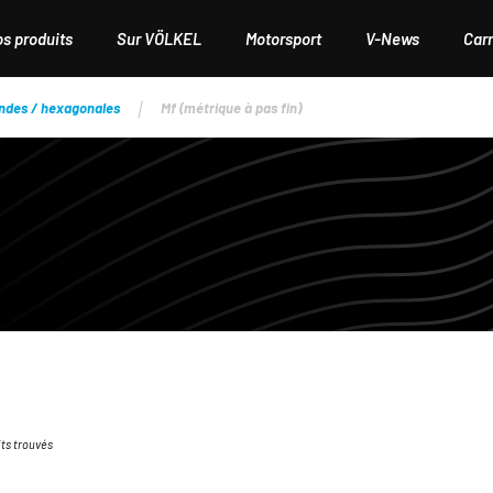
os produits
Sur VÖLKEL
Motorsport
V-News
Carr
ondes / hexagonales
Mf (métrique à pas fin)
its trouvés