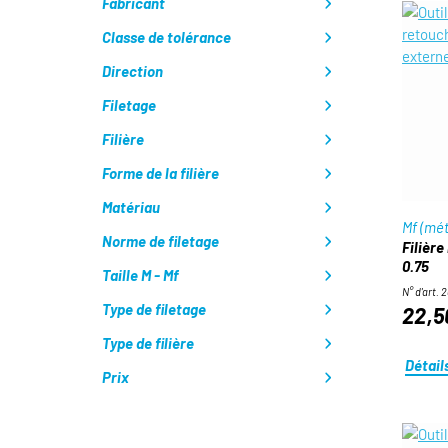
Fabricant
Classe de tolérance
Direction
Filetage
Filière
Forme de la filière
Matériau
Mf (mét
Norme de filetage
Filière
0.75
Taille M - Mf
N° d'art. 
Type de filetage
22,5
Type de filière
Détail
Prix