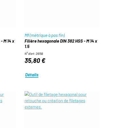
Mf (métrique à pas fin)
- M 14 x
Filière hexagonale DIN 382 HSS - M 14 x
1.5
N° d'art. 26156
35,80 €
Détails