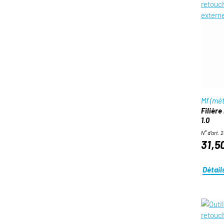
Mf (mét
Filière
1.0
N° d'art. 
31,5
Détail