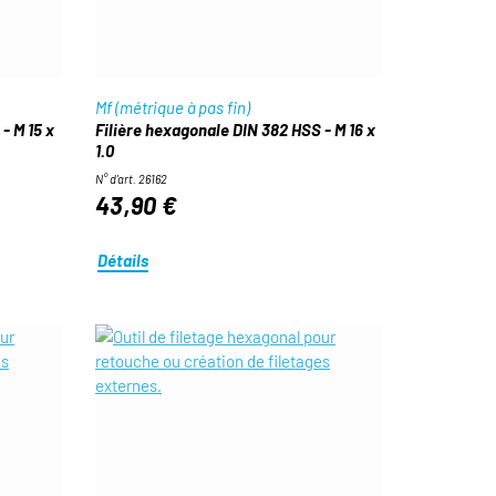
Mf (métrique à pas fin)
- M 15 x
Filière hexagonale DIN 382 HSS - M 16 x
1.0
N° d'art. 26162
43,90 €
Détails