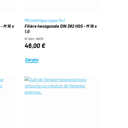
Mf (métrique à pas fin)
- M 16 x
Filière hexagonale DIN 382 HSS - M 18 x
1.0
N° d'art. 26170
46,00 €
Détails