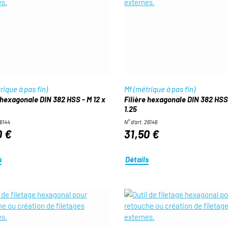
rique à pas fin)
Mf (métrique à pas fin)
 hexagonale DIN 382 HSS - M 12 x
Filière hexagonale DIN 382 HSS 
1.25
26144
N° d'art. 26146
0 €
31,50 €
s
Détails