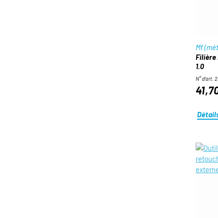
Mf (mét
Filière
1.0
N° d'art. 
41,7
Détail