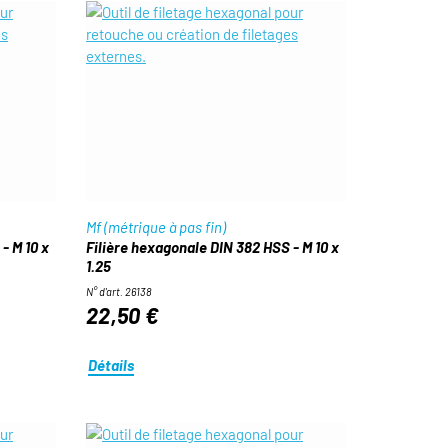
Mf (métrique à pas fin)
- M 10 x
Filière hexagonale DIN 382 HSS - M 10 x
1.25
N° d'art. 26138
22,50 €
Détails