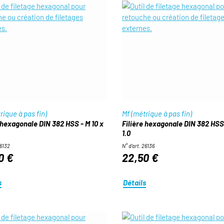
rique à pas fin)
Mf (métrique à pas fin)
 hexagonale DIN 382 HSS - M 10 x
Filière hexagonale DIN 382 HSS 
1.0
26132
N° d'art. 26136
0 €
22,50 €
s
Détails