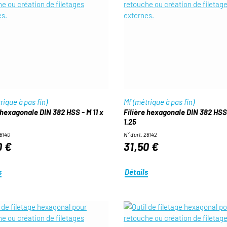
rique à pas fin)
Mf (métrique à pas fin)
 hexagonale DIN 382 HSS - M 11 x
Filière hexagonale DIN 382 HSS 
1.25
26140
N° d'art. 26142
0 €
31,50 €
s
Détails