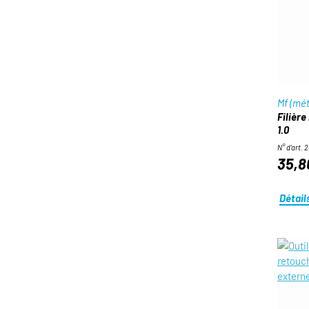
Mf (mét
Filière
1.0
N° d'art. 
35,8
Détail