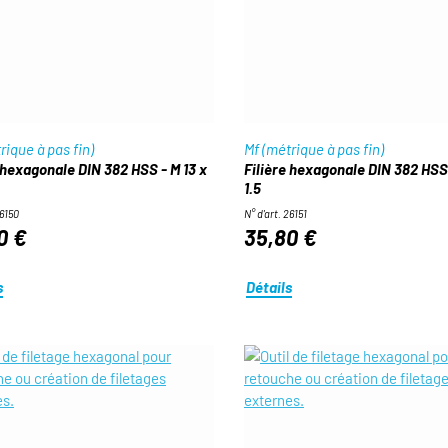
rique à pas fin)
Mf (métrique à pas fin)
 hexagonale DIN 382 HSS - M 13 x
Filière hexagonale DIN 382 HSS 
1.5
26150
N° d'art. 26151
0 €
35,80 €
s
Détails