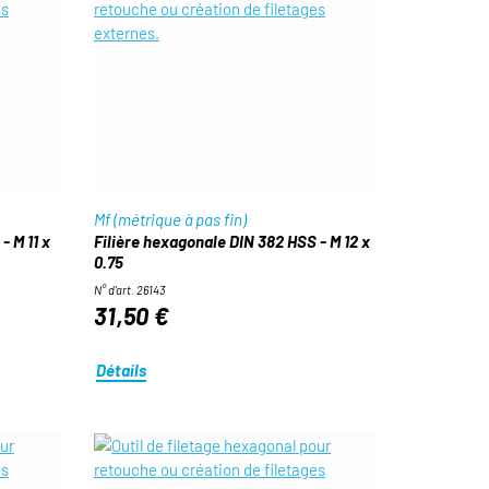
Mf (métrique à pas fin)
- M 11 x
Filière hexagonale DIN 382 HSS - M 12 x
0.75
N° d'art. 26143
31,50 €
Détails