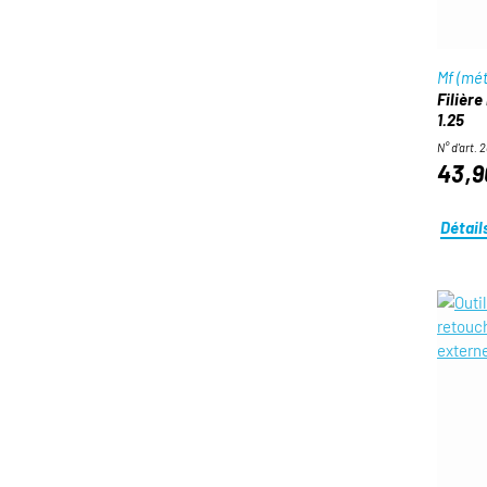
Mf (mét
Filière
1.25
N° d'art. 
43,9
Détail