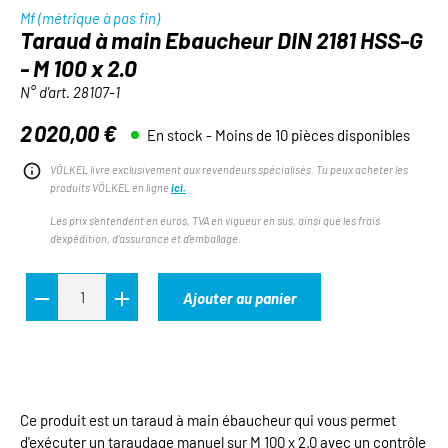
Mf (métrique à pas fin)
Taraud à main Ebaucheur DIN 2181 HSS-G
- M 100 x 2.0
N° d'art.
28107-1
2 020,00 €
En stock - Moins de 10 pièces disponibles
Prix régulier :
VÖLKEL livre exclusivement aux revendeurs spécialisés. Tu peux acheter les
produits VÖLKEL en ligne
ici.
Les prix s'entendent en euros, TVA en vigueur en sus, ainsi que les frais
d'expédition, d'assurance et d'emballage.
Ajouter au panier
Ce produit est un taraud à main ébaucheur qui vous permet
d'exécuter un taraudage manuel sur M 100 x 2.0 avec un contrôle