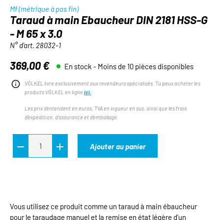
Mf (métrique à pas fin)
Taraud à main Ebaucheur DIN 2181 HSS-G
- M 65 x 3.0
N° d'art.
28032-1
369,00 €
En stock - Moins de 10 pièces disponibles
Prix régulier :
VÖLKEL livre exclusivement aux revendeurs spécialisés. Tu peux acheter les
produits VÖLKEL en ligne
ici.
Les prix s'entendent en euros, TVA en vigueur en sus, ainsi que les frais
d'expédition, d'assurance et d'emballage.
Ajouter au panier
Vous utilisez ce produit comme un taraud à main ébaucheur
pour le taraudage manuel et la remise en état légère d'un