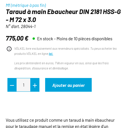
Mf (métrique à pas fin)
Taraud à main Ebaucheur DIN 2181 HSS-G
- M 72 x 3.0
N° d'art.
28044-1
775,00 €
En stock - Moins de 10 pièces disponibles
Prix régulier :
VÖLKEL livre exclusivement aux revendeurs spécialisés. Tu peux acheter les
produits VÖLKEL en ligne
ici.
Les prix s'entendent en euros, TVA en vigueur en sus, ainsi que les frais
d'expédition, d'assurance et d'emballage.
Ajouter au panier
Vous utilisez ce produit comme un taraud à main ébaucheur
pour le taraudage manuel et la remise en état légère d'un