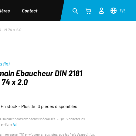
ières
Contact
FR
- M 74 x 2.0
s fin)
main Ebaucheur DIN 2181
 74 x 2.0
En stock - Plus de 10 pièces disponibles
lusivement aux revendeurs spécialisés. Tu peux acheter les
 en ligne
ici.
ent en euros, TVA en vigueur en sus, ainsi que les frais d'expédition,