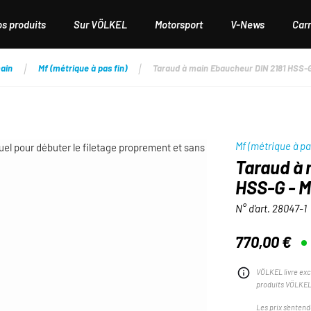
os produits
Sur VÖLKEL
Motorsport
V-News
Carr
ain
Mf (métrique à pas fin)
Taraud à main Ebaucheur DIN 2181 HSS-G 
Mf (métrique à pa
Taraud à 
HSS-G - M
N° d'art.
28047-1
770,00 €
Prix régulier :
VÖLKEL livre exc
produits VÖLKEL
Les prix s'entend