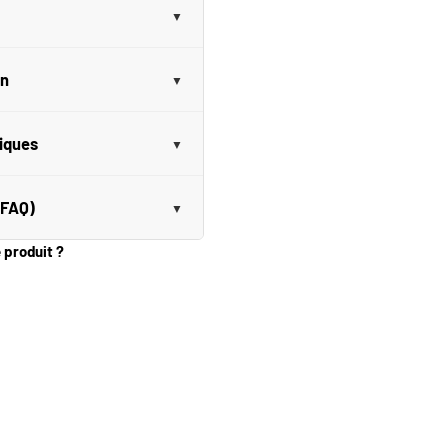
on
niques
(FAQ)
e produit ?