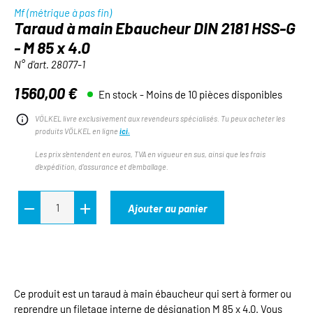
Mf (métrique à pas fin)
Taraud à main Ebaucheur DIN 2181 HSS-G
- M 85 x 4.0
N° d'art.
28077-1
1 560,00 €
En stock - Moins de 10 pièces disponibles
Prix régulier :
VÖLKEL livre exclusivement aux revendeurs spécialisés. Tu peux acheter les
produits VÖLKEL en ligne
ici.
Les prix s'entendent en euros, TVA en vigueur en sus, ainsi que les frais
d'expédition, d'assurance et d'emballage.
Ajouter au panier
Ce produit est un taraud à main ébaucheur qui sert à former ou
reprendre un filetage interne de désignation M 85 x 4.0. Vous