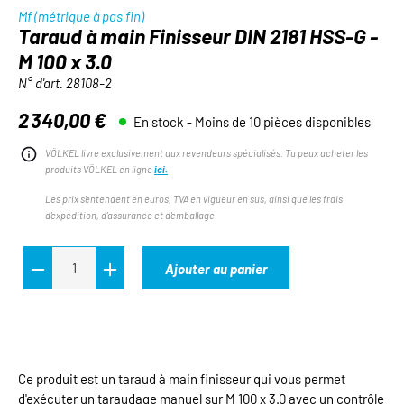
Mf (métrique à pas fin)
Taraud à main Finisseur DIN 2181 HSS-G -
M 100 x 3.0
N° d'art.
28108-2
2 340,00 €
En stock - Moins de 10 pièces disponibles
Prix régulier :
VÖLKEL livre exclusivement aux revendeurs spécialisés. Tu peux acheter les
produits VÖLKEL en ligne
ici.
Les prix s'entendent en euros, TVA en vigueur en sus, ainsi que les frais
d'expédition, d'assurance et d'emballage.
Ajouter au panier
Ce produit est un taraud à main finisseur qui vous permet
d'exécuter un taraudage manuel sur M 100 x 3.0 avec un contrôle