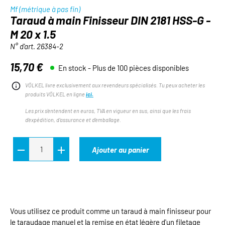
Mf (métrique à pas fin)
Taraud à main Finisseur DIN 2181 HSS-G -
M 20 x 1.5
N° d'art.
26384-2
15,70 €
En stock - Plus de 100 pièces disponibles
Prix régulier :
VÖLKEL livre exclusivement aux revendeurs spécialisés. Tu peux acheter les
produits VÖLKEL en ligne
ici.
Les prix s'entendent en euros, TVA en vigueur en sus, ainsi que les frais
d'expédition, d'assurance et d'emballage.
Ajouter au panier
Vous utilisez ce produit comme un taraud à main finisseur pour
le taraudage manuel et la remise en état légère d'un filetage