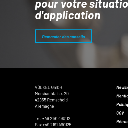
pour votre situati
d'application
Demander des conseils
VÖLKEL GmbH
Newsl
Morsbachtalstr. 20
Mentio
42855 Remscheid
Politi
Allemagne
CGV
Tel. +49 2191 490112
Rétrac
Fax +49 2191 490125