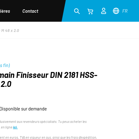
ières
Contact
FR
 M 48 x 2.0
s fin)
main Finisseur DIN 2181 HSS-
 2.0
Disponible sur demande
lusivement aux revendeurs spécialisés. Tu peux acheter les
 en ligne
ici.
ent en euros, TVA en vigueur en sus, ainsi que les frais d'expédition,