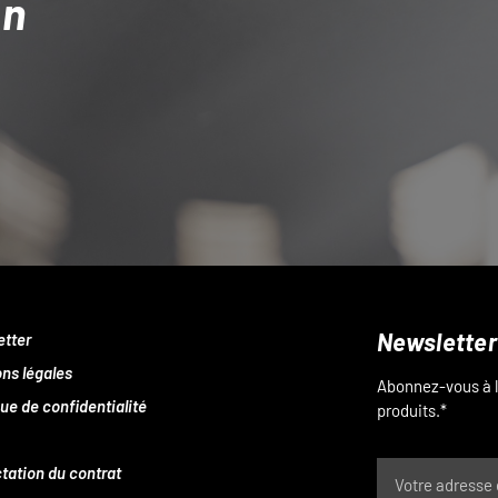
on
Newsletter
etter
ns légales
Abonnez-vous à l
que de confidentialité
produits.*
tation du contrat