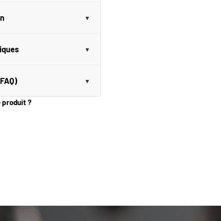
on
niques
(FAQ)
e produit ?