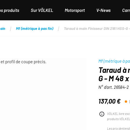
os produits
Sur VÖLKEL
Motorsport
V-News
Carr
ain
Mf (métrique à pas fin)
Taraud à main Finisseur DIN 2181 HSS-G -
Mf (métrique à pa
Taraud à 
G - M 48 x
N° d'art.
26584-2
137,00 €
Prix régulier :
VÖLKEL livre exc
produits VÖLKEL
Les prix s'entend