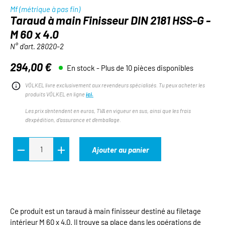
Mf (métrique à pas fin)
Taraud à main Finisseur DIN 2181 HSS-G -
M 60 x 4.0
N° d'art.
28020-2
294,00 €
En stock - Plus de 10 pièces disponibles
Prix régulier :
VÖLKEL livre exclusivement aux revendeurs spécialisés. Tu peux acheter les
produits VÖLKEL en ligne
ici.
Les prix s'entendent en euros, TVA en vigueur en sus, ainsi que les frais
d'expédition, d'assurance et d'emballage.
Ajouter au panier
Ce produit est un taraud à main finisseur destiné au filetage
intérieur M 60 x 4.0. Il trouve sa place dans les opérations de