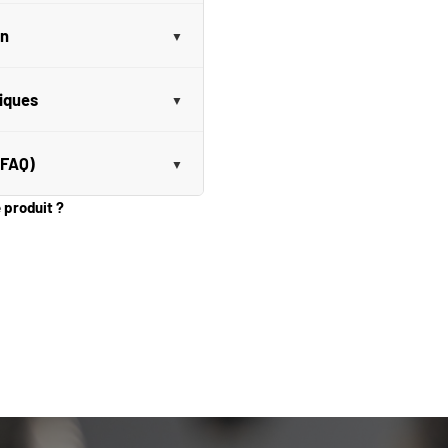
on
niques
(FAQ)
e produit ?