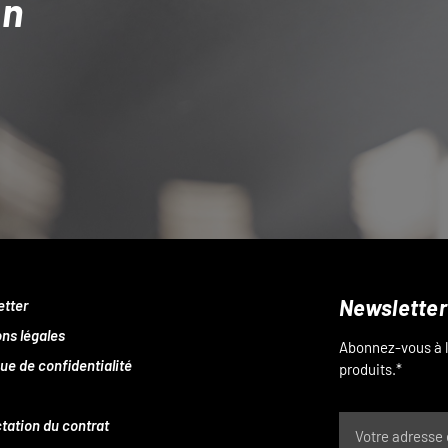
on
Newsletter
etter
ns légales
Abonnez-vous à l
que de confidentialité
produits.*
tation du contrat