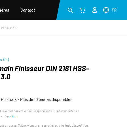
ières
Contact
FR
 M 64 x 3.0
s fin)
main Finisseur DIN 2181 HSS-
 3.0
En stock - Plus de 10 pièces disponibles
lusivement aux revendeurs spécialisés. Tu peux acheter les
 en ligne
ici.
ent en euros, TVA en vigueur en sus, ainsi que les frais d'expédition,