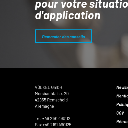
pour votre situati
d'application
Demander des conseils
VÖLKEL GmbH
Newsl
Morsbachtalstr. 20
Mentio
42855 Remscheid
Politi
Allemagne
CGV
Tel. +49 2191 490112
Rétrac
Fax +49 2191 490125