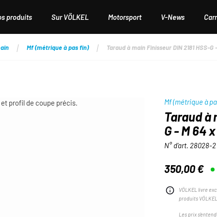
os produits
Sur VÖLKEL
Motorsport
V-News
Carr
ain
Mf (métrique à pas fin)
Taraud à main Finisseur DIN 2181 HSS-G -
Mf (métrique à pa
Taraud à 
G - M 64 x
N° d'art.
28028-2
350,00 €
Prix régulier :
VÖLKEL livre exc
produits VÖLKEL
Les prix s'entend