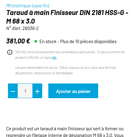
Mf (métrique à pas fin)
Taraud à main Finisseur DIN 2181 HSS-G -
M 68 x 3.0
N° d'art.
28036-2
381,00 €
En stock - Plus de 10 pièces disponibles
Prix régulier :
VÖLKEL livre exclusivement aux revendeurs spécialisés. Tu peux acheter les
produits VÖLKEL en ligne
ici.
Les prix s'entendent en euros, TVA en vigueur en sus, ainsi que les frais
d'expédition, d'assurance et d'emballage.
Ajouter au panier
Ce produit est un taraud à main finisseur qui sert à former ou
reprendre un filetage interne de désignation M 68 x 3.0. Vous