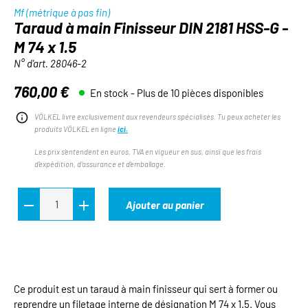
Mf (métrique à pas fin)
Taraud à main Finisseur DIN 2181 HSS-G -
M 74 x 1.5
N° d'art.
28046-2
760,00 €
En stock - Plus de 10 pièces disponibles
Prix régulier :
VÖLKEL livre exclusivement aux revendeurs spécialisés. Tu peux acheter les
produits VÖLKEL en ligne
ici.
Les prix s'entendent en euros, TVA en vigueur en sus, ainsi que les frais
d'expédition, d'assurance et d'emballage.
Ajouter au panier
Ce produit est un taraud à main finisseur qui sert à former ou
reprendre un filetage interne de désignation M 74 x 1.5. Vous