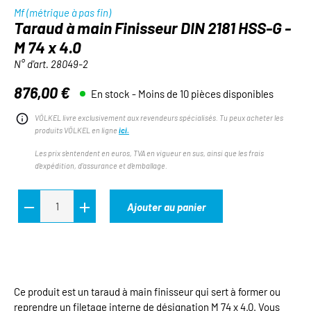
Mf (métrique à pas fin)
Taraud à main Finisseur DIN 2181 HSS-G -
M 74 x 4.0
N° d'art.
28049-2
876,00 €
En stock - Moins de 10 pièces disponibles
Prix régulier :
VÖLKEL livre exclusivement aux revendeurs spécialisés. Tu peux acheter les
produits VÖLKEL en ligne
ici.
Les prix s'entendent en euros, TVA en vigueur en sus, ainsi que les frais
d'expédition, d'assurance et d'emballage.
Ajouter au panier
Ce produit est un taraud à main finisseur qui sert à former ou
reprendre un filetage interne de désignation M 74 x 4.0. Vous